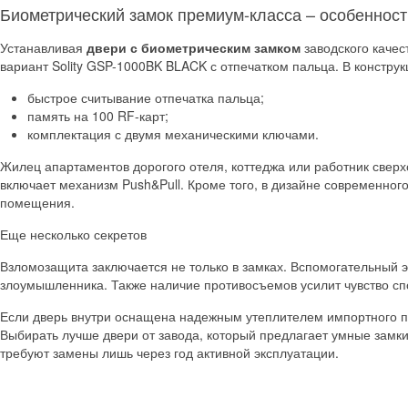
Биометрический замок премиум-класса – особенност
Устанавливая
двери с биометрическим замком
заводского качес
вариант Solity GSP-1000BK BLACK с отпечатком пальца. В конструк
быстрое считывание отпечатка пальца;
память на 100 RF-карт;
комплектация с двумя механическими ключами.
Жилец апартаментов дорогого отеля, коттеджа или работник сверх
включает механизм Push&Pull. Кроме того, в дизайне современног
помещения.
Еще несколько секретов
Взломозащита заключается не только в замках. Вспомогательный э
злоумышленника. Также наличие противосъемов усилит чувство спо
Если дверь внутри оснащена надежным утеплителем импортного про
Выбирать лучше двери от завода, который предлагает умные замк
требуют замены лишь через год активной эксплуатации.