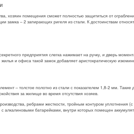
и
тва, хозяин помещения сможет полностью защититься от ограблени
ции замка – 2 запирающих ригеля из стали. К достоинствам относят
секретного предприятия слегка нажимает на ручку, и дверь момент
о жилья и офиса такой замок добавляет аристократическую изюминк
лемент – толстое полотно из стали с показателем 1,8-2 мм. Такие
койствия за жилище во время отсутствия хозяев.
изводства, ребрами жесткости, тройным контуром уплотнения (с м
и с алкалиновыми батарейками, внутри которых помещен аккумулят