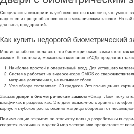
Специалисты секьюрити-служб склоняются к мнению, что умные зам
надежнее и проще обыкновенных с механическим ключом. На сайт
для вилл, предприятий.
Как купить недорогой биометрический 
Многие ошибочно полагают, что биометрические замки стоят как кв
замком. В частности, московская компания «АСД» предлагает такие
Наиболее простой и оперативный вход. Для уставшего человек
Система работает на видеосенсоре CMOS со сверхчувствитель
матрица долговечная, не вызывает сбоев.
Угол обзора составляет 120 градусов. Это полноценная карт
Заказав
двери с биометрическим замком
«Смарт Лок», покупате
шкафчиках в раздевалках. Это дает возможность хранить телефон 
корпус и глубокое расположение матрицы оберегает от несанкцио
Помимо опции вскрытия по отпечатку пальца разработчики внедри
сверхтехнологичных моделей мир электроники предоставляет воз