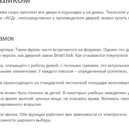
ки скоро заполнят все двери в подъездах и на домах. Технологи 
е «АСД», непосредственно у производителя дверей, можно купить
замок
артира. Такие фразы часто встречаются на форумах. Однако это дал
 версии, как дверной замок Smart lock. Как отзываются покупатели
а, спешащего с работы домой, с полными сумками, это актуальная
ными элементами. У каждого пикселя – определенный усилитель, 
ина происходящего на стандартной лестничной площадке многоквар
ль может быть спокоен за детей. В некоторых учебных заведениях 
на время занятий, ценные вещи, не опасаясь кражи. Взломать так
нированного вскрытия.
ли звонок. Обе функции работают вне зависимости от электросети
можности широкого выбора.