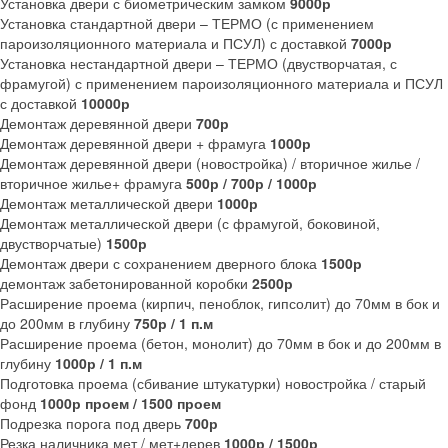
Установка двери с биометрическим замком
9000р
Установка стандартной двери – ТЕРМО (с применением
пароизоляционного материала и ПСУЛ) с доставкой
7000р
Установка нестандартной двери – ТЕРМО (двустворчатая, с
фрамугой) с применением пароизоляционного материала и ПСУЛ
с доставкой
10000р
Демонтаж деревянной двери
700р
Демонтаж деревянной двери + фрамуга
1000р
Демонтаж деревянной двери (новостройка) / вторичное жилье /
вторичное жилье+ фрамуга
500р / 700р / 1000р
Демонтаж металлической двери
1000р
Демонтаж металлической двери (с фрамугой, боковиной,
двустворчатые)
1500р
Демонтаж двери с сохранением дверного блока
1500р
демонтаж забетонированной коробки
2500р
Расширение проема (кирпич, пеноблок, гипсолит) до 70мм в бок и
до 200мм в глубину
750р / 1 п.м
Расширение проема (бетон, монолит) до 70мм в бок и до 200мм в
глубину
1000р / 1 п.м
Подготовка проема (сбивание штукатурки) новостройка / старый
фонд
1000р проем / 1500 проем
Подрезка порога под дверь
700р
Резка наличника мет / мет+дерев
1000р / 1500р