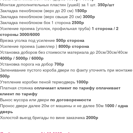
Монтаж дополнительных пластин (ушей) за 1 шт.
350р/шт
Закладка пеноблоком (верх до 20 см)
1500р
Закладка пеноблоком (верх свыше 20 см)
3000р
Закладка пеноблоком бок 1 сторона
2500р
Усиление проема (уголок, профильная труба)
1 сторона / 2
стороны 3000/6000
Врезка уголка под усиление
500р сторона
Усиление проема (швеллер )
8000р сторона
Установка доборов без стоимости материала до 20см/30см/40см
4000р / 5000р / 6000р
Установка порога на добор
700р
Запенивание пустого короба двери по факту уточнять при монтаже
500р
Утепление коробки пеной термодверь
1000р
Платная стоянка
оплачиает клиент по тарифу оплачивает
клиент по тарифу
Вынос мусора или двери
по договоренности
Пронос двери далее 20м от машины и не далее 50м
1000 / одна
дверь
Холостой выезд бригады по вине заказчика
2000р