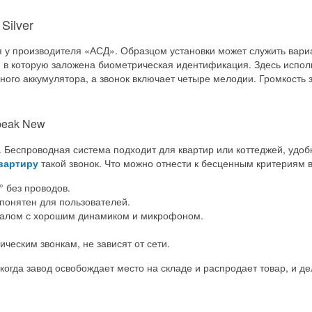
Silver
я у производителя «АСД». Образцом установки может служить вариа
в которую заложена биометрическая идентификация. Здесь использ
ного аккумулятора, а звонок включает четыре мелодии. Громкость 
peak New
 Беспроводная система подходит для квартир или коттеджей, удобн
вартиру
такой звонок. Что можно отнести к бесценным критериям 
° без проводов.
понятен для пользователей.
гналом с хорошим динамиком и микрофоном.
ческим звонкам, не зависят от сети.
когда завод освобождает место на складе и распродает товар, и де