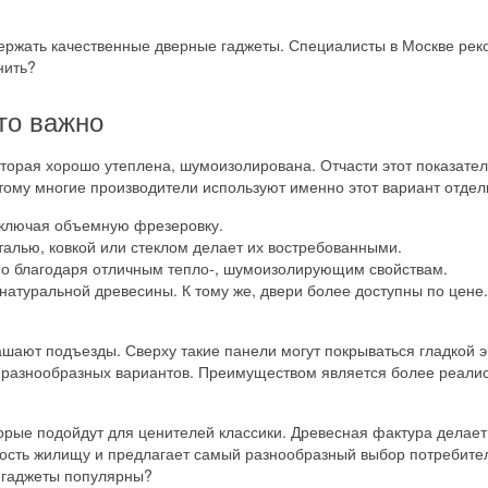
ержать качественные дверные гаджеты. Специалисты в Москве рек
нить?
то важно
торая хорошо утеплена, шумоизолирована. Отчасти этот показател
ому многие производители используют именно этот вариант отделк
включая объемную фрезеровку.
алью, ковкой или стеклом делает их востребованными.
но благодаря отличным тепло-, шумоизолирующим свойствам.
 натуральной древесины. К тому же, двери более доступны по цене.
ашают подъезды. Сверху такие панели могут покрываться гладкой 
х разнообразных вариантов. Преимуществом является более реали
рые подойдут для ценителей классики. Древесная фактура делает 
ость жилищу и предлагает самый разнообразный выбор потребител
е гаджеты популярны?