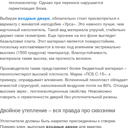
теплоизолятор. Однако при перекосе нарушается
герметизация блока.
Выбирая
входные двери
, обязательно стоит присмотреться к
варианту с минватой наподобие «Урса». Это намного лучше, чем
картонный наполнитель. Такой вид материала упругий, стабильно
держит свою геометрию. Еще прочнее на его фоне выглядит
базальтовая плита. Этот материал является пожаростойким,
поскольку изготавливается в печах под влиянием экстремально
высоких (1500 градусов) температур. Влагоустойчивость
материала также высока, как прочность волокон.
Производители также представляют более бюджетный материал –
пенополистирол высокой плотности. Марка «ПСБ С-15», к
примеру, оправдывает вложения. Вспененный пенопласт обладает
ячеистой структурой, наполненной воздухом почти на 80%. Отсюда
высокие звуко-, теплоизоляционные свойства. Невозможно
говорить о герметичности дверей без уплотнительной резины.
Двойное утепление – вся правда про сквозняки
Уплотнители должны быть накрепко присоединены к створке.
Помимо клея, выпуская
входные двери
для квартир,